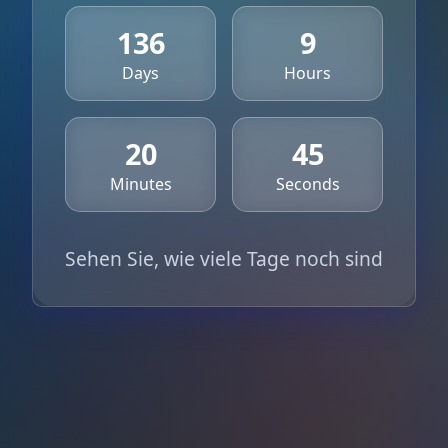
136
9
Days
Hours
20
45
Minutes
Seconds
Sehen Sie, wie viele Tage noch sind