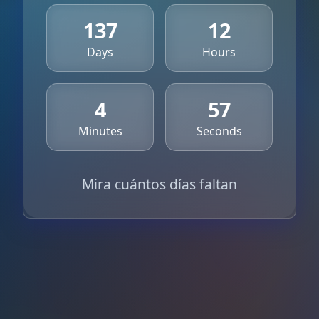
137
12
Days
Hours
4
57
Minutes
Seconds
Mira cuántos días faltan